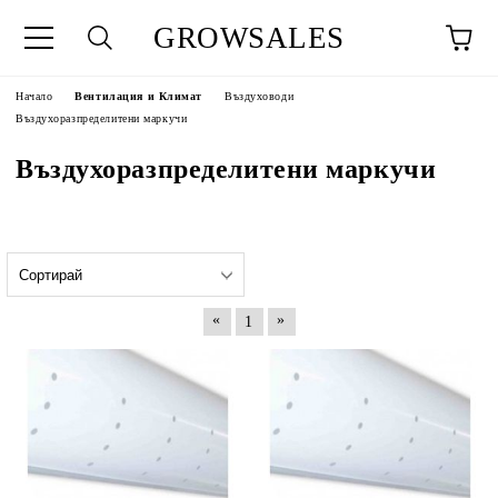
GROWSALES
Начало
Вентилация и Климат
Въздуховоди
Въздухоразпределитени маркучи
Въздухоразпределитени маркучи
«
»
1