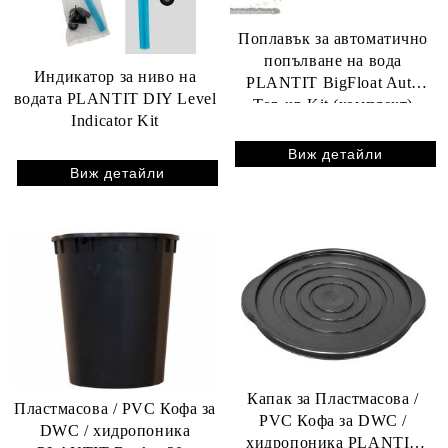
Поплавък за автоматично
попълване на вода
Индикатор за ниво на
PLANTIT BigFloat Auto
водата PLANTIT DIY Level
Top-up Kit (комплект)
Indicator Kit
Виж детайли
Виж детайли
Капак за Пластмасова /
Пластмасова / PVC Кофа за
PVC Кофа за DWC /
DWC / хидропоника
хидропоника PLANTIT