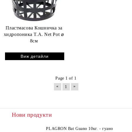
Пластмасова Кошничка за
хидропоника T.A. Net Pot ⌀
8см
Виж детайли
Page 1 of 1
«
»
1
Нови продукти
PLAGRON Bat Guano 10кг. - гуано