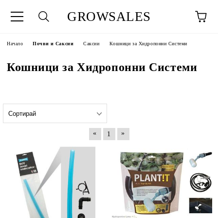
GROWSALES
Начало
Почви и Саксии
Саксии
Кошници за Хидропонни Системи
Кошници за Хидропонни Системи
«
»
1