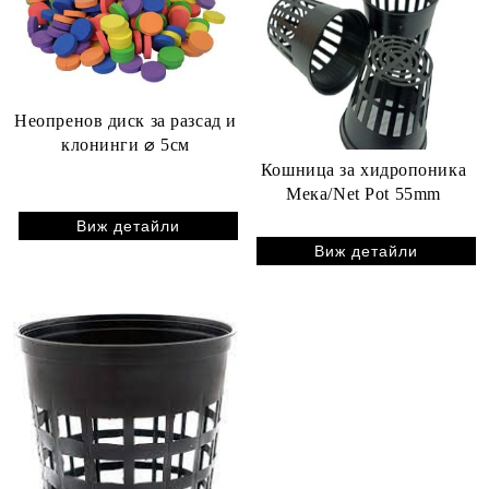
Неопренов диск за разсад и
клонинги ⌀ 5см
Кошница за хидропоника
Мека/Net Pot 55mm
Виж детайли
Виж детайли