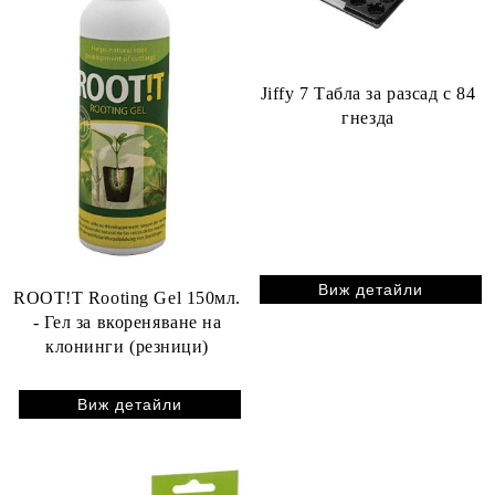
Jiffy 7 Табла за разсад с 84
гнезда
Виж детайли
ROOT!T Rooting Gel 150мл.
- Гел за вкореняване на
клонинги (резници)
Виж детайли