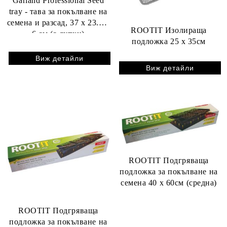
Garland Professional Seed
tray - тава за покълване на
семена и разсад, 37 x 23.5 х
ROOTIT Изолираща
6 см (с дупки)
подложка 25 x 35см
Виж детайли
Виж детайли
ROOTIT Подгряваща
подложка за покълване на
семена 40 x 60см (средна)
ROOTIT Подгряваща
подложка за покълване на