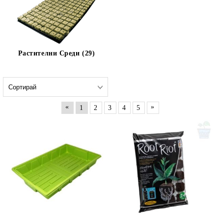
Растителни Среди (29)
«
»
1
2
3
4
5