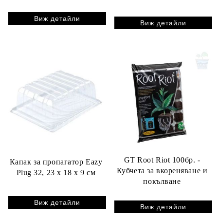
Виж детайли
Виж детайли
GT Root Riot 100бр. -
Капак за пропагатор Eazy
Кубчета за вкореняване и
Plug 32, 23 x 18 x 9 см
покълване
Виж детайли
Виж детайли