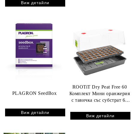
Виж детайли
ROOTiT Dry Peat Free 60
PLAGRON SeedBox
Комплект Мини оранжерия
с тавичка със субстрат 60
гнезда
Виж детайли
Виж детайли