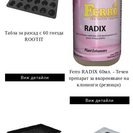
Табла за разсад с 60 гнезда
ROOTIT
Ferro RADIX 60мл. - Течен
Виж детайли
препарат за вкореняване на
клонинги (резници)
Виж детайли