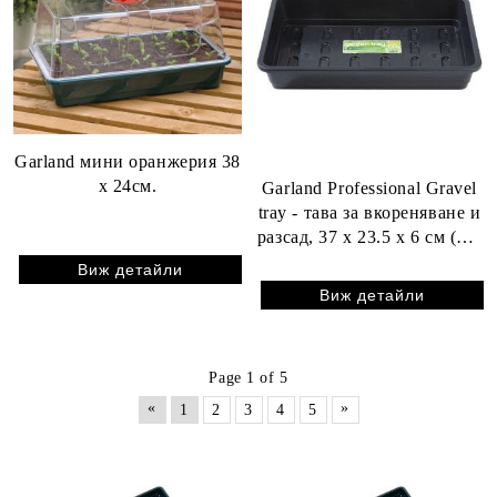
Garland мини оранжерия 38
x 24см.
Garland Professional Gravel
tray - тава за вкореняване и
разсад, 37 x 23.5 х 6 см (без
дупки)
Виж детайли
Виж детайли
Page 1 of 5
«
»
1
2
3
4
5