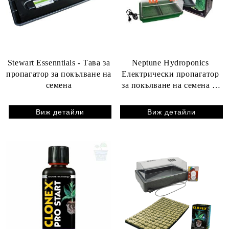
Stewart Essenntials - Тава за
Neptune Hydroponics
пропагатор за покълване на
Електрически пропагатор
семена
за покълване на семена (с
подгряваща основа)
Виж детайли
Виж детайли