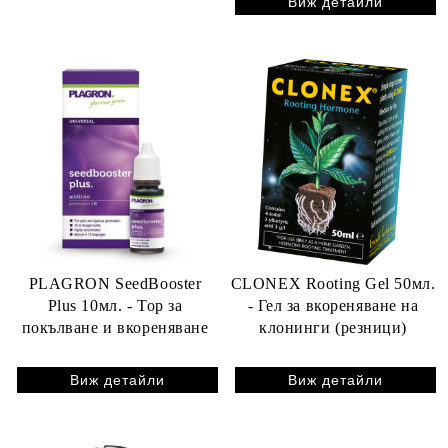
Виж детайли
PLAGRON SeedBooster
CLONEX Rooting Gel 50мл.
Plus 10мл. - Тор за
- Гел за вкореняване на
покълване и вкореняване
клонинги (резници)
Виж детайли
Виж детайли