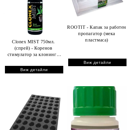
ROOTIT - Капак за работен
пропагатор (мека
пластмаса)
Clonex MIST 750мл.
(спрей) - Коренов
стимулатор за клонинги
(резници)
Виж детайли
Виж детайли