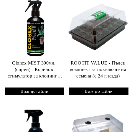
Clonex MIST 300мл.
ROOTIT VALUE - Пълен
(спрей) - Коренов
комплект за покълване на
стимулатор за клонинги
семена (с 24 гнезда)
(резници)
Виж детайли
Виж детайли