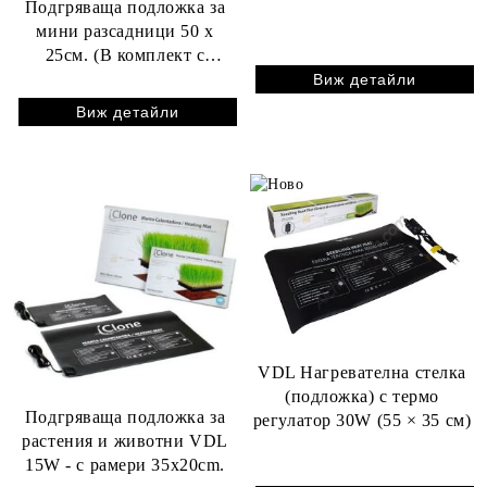
Подгряваща подложка за
мини разсадници 50 x
25см. (В комплект с
термостат)
Виж детайли
Виж детайли
VDL Нагревателна стелка
(подложка) с термо
Подгряваща подложка за
регулатор 30W (55 × 35 см)
растения и животни VDL
15W - с рамери 35x20cm.