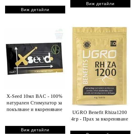
Виж детайли
Виж детайли
X-Seed 10мл BAC - 100%
натурален Стимулатор за
покълване и вкореняване
UGRO Benefit Rhiza1200
4гр - Прах за вкореняване
Виж детайли