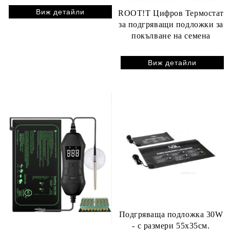
Виж детайли
ROOT!T Цифров Термостат
за подгряващи подложки за
покълване на семена
Виж детайли
Подгряваща подложка 30W
- с размери 55x35см.