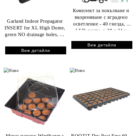
Комплект за покълване и
вкореняване с вградено
Garland Indoor Propagator
осветление - 40 гнезда, 2
INSERT for XL High Dome,
LED ленти, x 38 x 24 x
green NO drainage holes, 58
12см
x 40.5 x 7 cm
Виж детайли
Виж детайли
Мини парник Windhager с
ROOT!T Dry Peat Free 60 –