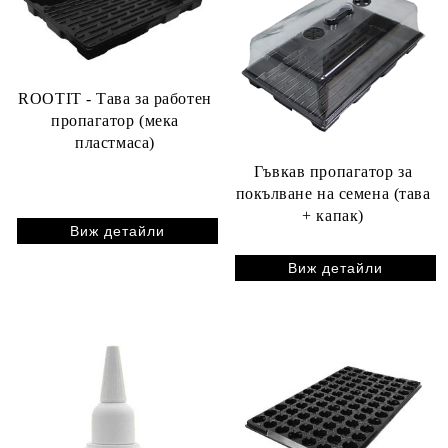
ROOTIT - Тава за работен
пропагатор (мека
пластмаса)
Гъвкав пропагатор за
покълване на семена (тава
+ капак)
Виж детайли
Виж детайли