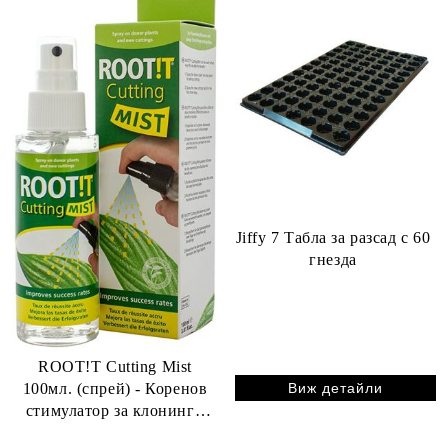
Jiffy 7 Табла за разсад с 60
гнезда
ROOT!T Cutting Mist
Виж детайли
100мл. (спрей) - Коренов
стимулатор за клонинги
(резници)