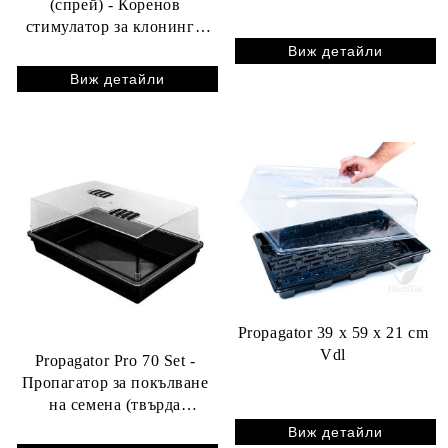
(спрей) - Коренов
стимулатор за клонинги
(резници)
Виж детайли
Виж детайли
Propagator 39 x 59 x 21 cm
Vdl
Propagator Pro 70 Set -
Пропагатор за покълване
на семена (твърда
пластмаса)
Виж детайли