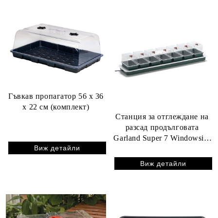
Гъвкав пропагатор 56 x 36
x 22 см (комплект)
Станция за отглеждане на
разсад продълговата
Garland Super 7 Windowsilt,
Виж детайли
с подгряване
Виж детайли