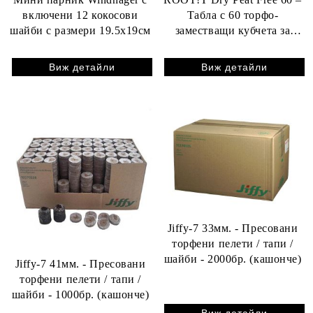
включени 12 кокосови
Табла с 60 торфо-
шайби с размери 19.5x19cм
заместващи кубчета за
покълване и вкореняване
Виж детайли
Виж детайли
Jiffy-7 33мм. - Пресовани
торфени пелети / тапи /
шайби - 2000бр. (кашонче)
Jiffy-7 41мм. - Пресовани
торфени пелети / тапи /
шайби - 1000бр. (кашонче)