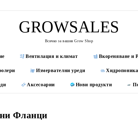
GROWSALES
Всичко за вашия Grow Shop
ие
Вентилация и климат
Вкореняване и 
ролери
Измервателни уреди
Хидропоника
еди
Аксесоарии
Нови продукти
П
ни Фланци