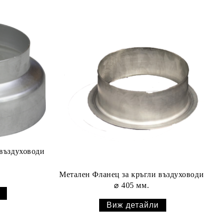
 въздуховоди
Метален Фланец за кръгли въздуховоди
⌀ 405 мм.
Виж детайли