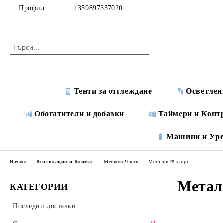
Профил
+359897337020
Тенти за отглеждане
Осветлен
Обогатители и добавки
Таймери и Конт
Машини и Ур
Начало
Вентилация и Климат
Метални Части
Метални Фланци
Метал
КАТЕГОРИИ
Последни доставки