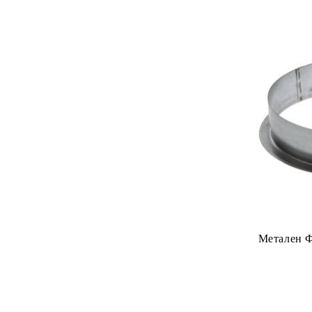
Основни Торове
Стимулатори за Корени
Стимулатори за Цъфтеж
Други Добавки
Метален Ф