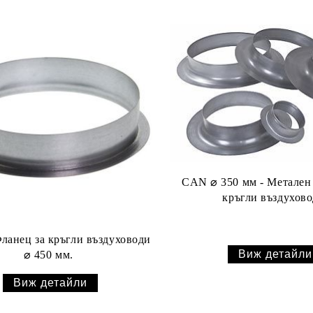
CAN ⌀ 350 мм - Метален
кръгли въздухов
ланец за кръгли въздуховоди
Виж детайли
⌀ 450 мм.
Виж детайли