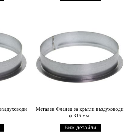
 въздуховоди
Метален Фланец за кръгли въздуховоди
⌀ 315 мм.
Виж детайли