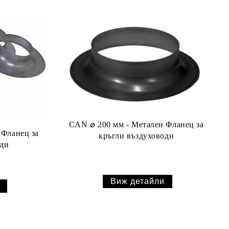
CAN ⌀ 200 мм - Метален Фланец за
 Фланец за
кръгли въздуховоди
оди
Виж детайли