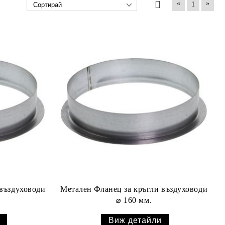
«
»
1
 въздуховоди
Метален Фланец за кръгли въздуховоди
⌀ 160 мм.
Виж детайли