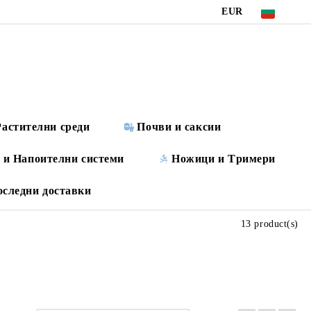
EUR
Растителни среди
Почви и саксии
 и Напоителни системи
Ножици и Tримери
оследни доставки
13 product(s)