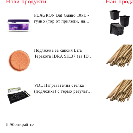
Нови продукти
Най-прод
PLAGRON Bat Guano 10кг. -
гуано (тор от прилепи, на
прах)
Подложка за саксия Lira
Теракота IDRA SIL37 (за ID40
/ ID45)
VDL Нагревателна стелка
(подложка) с термо регулатор
30W (55 × 35 см)
Абонирай се