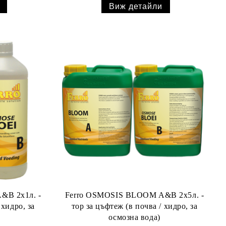
Виж детайли
&B 2x1л. -
Ferro OSMOSIS BLOOM A&B 2x5л. -
 хидро, за
тор за цъфтеж (в почва / хидро, за
осмозна вода)