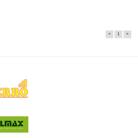
«
»
1