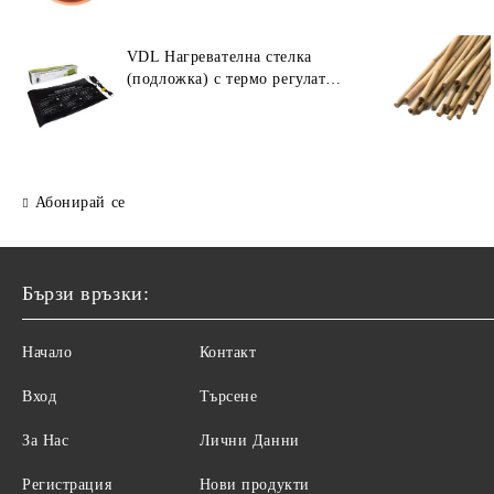
VDL Нагревателна стелка
(подложка) с термо регулатор
30W (55 × 35 см)
Абонирай се
Бързи връзки:
Начало
Контакт
Вход
Търсене
За Нас
Лични Данни
Регистрация
Нови продукти