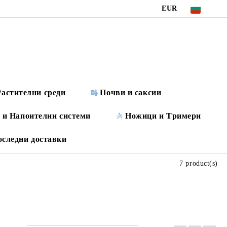
EUR
Растителни среди
Почви и саксии
 и Напоителни системи
Ножици и Tримери
оследни доставки
7 product(s)