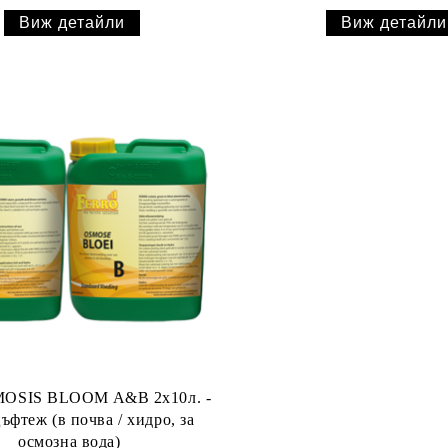
Виж детайли
Виж детайли
MOSIS BLOOM A&B 2x10л. -
цъфтеж (в почва / хидро, за
осмозна вода)