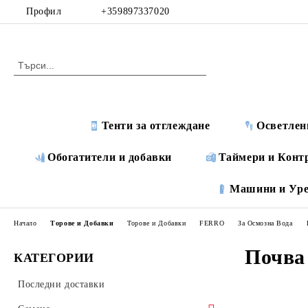
Профил
+359897337020
Тенти за отглеждане
Осветлен
Обогатители и добавки
Таймери и Конт
Машини и Ур
Начало
Торове и Добавки
Торове и Добавки
FERRO
За Осмозна Вода
Почва
КАТЕГОРИИ
Последни доставки