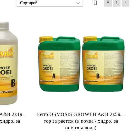
«
»
1
&B 2x1л. -
Ferro OSMOSIS GROWTH A&B 2x5л. -
 хидро, за
тор за растеж (в почва / хидро, за
осмозна вода)