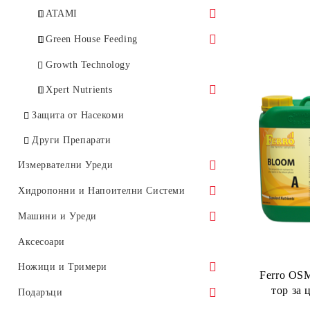
pH Регулатори
DryPart
Добавки
ATAMI
Добавки
Добавки
Green House Feeding
pH Регулатори
MINERAL
Growth Technology
Xpert Nutrients
Основни Торове
Защита от Насекоми
Стимулатори за Корени
Други Препарати
Стимулатори за Цъфтеж
Измервателни Уреди
Други Добавки
Мерителни Чашки, Спринцовки,
Хидропонни и Напоителни Системи
Пипети
Хидропонни и Аеропонни Системи
Машини и Уреди
Термо-влагомери
Хидропонни и Аеропонни
Помпи и Компресори
Микроскопи
Аксесоари
Светломери
системи Т.А
Машини за Екстракт
Водни Помпи
Ножици и Тримери
Аериращи Камъни
Ferro OS
Други
AutoPot
тор за 
Въздушни Помпи
Части и Аксесоари
Ножици
Подаръци
CO2
AutoPot Модули