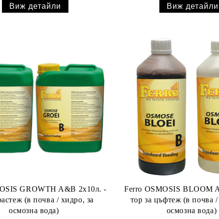
Виж детайли
Виж детайли
MOSIS GROWTH A&B 2x10л. -
Ferro OSMOSIS BLOOM A
растеж (в почва / хидро, за
тор за цъфтеж (в почва /
осмозна вода)
осмозна вода)