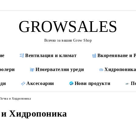
GROWSALES
Всичко за вашия Grow Shop
ие
Вентилация и климат
Вкореняване и 
ролери
Измервателни уреди
Хидропоника
еди
Аксесоарии
Нови продукти
П
Почва и Хидропоника
 и Хидропоника