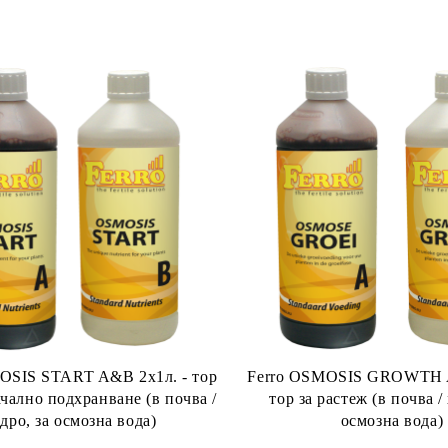
OSIS START A&B 2x1л. - тор
Ferro OSMOSIS GROWTH A
чално подхранване (в почва /
тор за растеж (в почва /
дро, за осмозна вода)
осмозна вода)