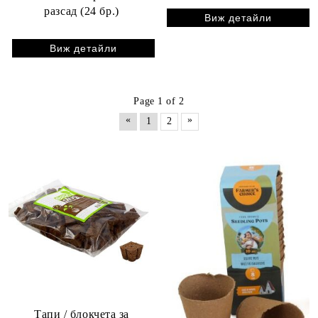
разсад (24 бр.)
Виж детайли
Виж детайли
Page 1 of 2
«
»
1
2
Тапи / блокчета за