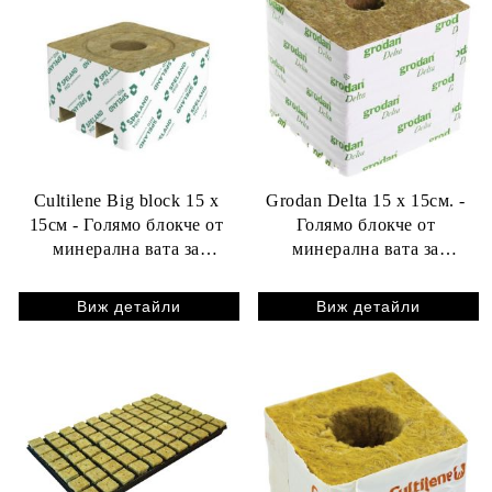
Cultilene Big block 15 x
Grodan Delta 15 x 15см. -
15см - Голямо блокче от
Голямо блокче от
минерална вата за
минерална вата за
вкореняване на разсад -
вкореняване на разсад -
1бр. (с голяма дупка)
1бр. (с голяма дупка)
Виж детайли
Виж детайли