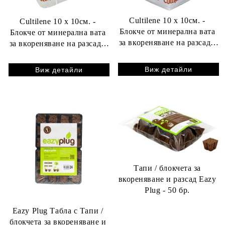
Cultilene 10 x 10см. -
Cultilene 10 x 10см. -
Блокче от минерална вата
Блокче от минерална вата
за вкореняване на разсад -
за вкореняване на разсад -
1бр. (с малка дупка)
1бр. (с голяма дупка)
Виж детайли
Виж детайли
Тапи / блокчета за
вкореняване и разсад Eazy
Plug - 50 бр.
Eazy Plug Табла с Тапи /
блокчета за вкореняване и