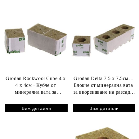
Grodan Rockwool Cube 4 x
Grodan Delta 7.5 x 7.5см. -
4 x 4см - Кубче от
Блокче от минерална вата
минерална вата за
за вкореняване на разсад -
вкореняване и разсад - 1бр.
1бр. (с голяма дупка)
Виж детайли
Виж детайли