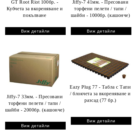
GT Root Riot 100бр. -
Jiffy-7 41мм. - Пресовани
Кубчета за вкореняване и
торфени пелети / тапи /
покълване
шайби - 1000бр. (кашонче)
Виж детайли
Виж детайли
Eazy Plug 77 - Табла с Тапи
/ блокчета за вкореняване и
Jiffy-7 33мм. - Пресовани
разсад (77 бр.)
торфени пелети / тапи /
шайби - 2000бр. (кашонче)
Виж детайли
Виж детайли