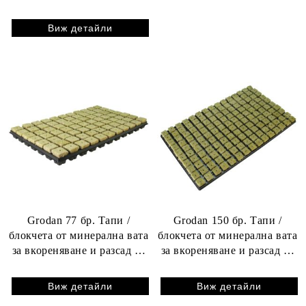
бр.)
Виж детайли
Grodan 77 бр. Тапи /
Grodan 150 бр. Тапи /
блокчета от минерална вата
блокчета от минерална вата
за вкореняване и разсад (+
за вкореняване и разсад (+
тава)
тава)
Виж детайли
Виж детайли