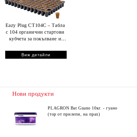
Eazy Plug CT104C – Табла
с 104 органични стартови
кубчета за покълване и
вкореняване
Виж детайли
Нови продукти
PLAGRON Bat Guano 10кг. - гуано
(тор от прилепи, на прах)