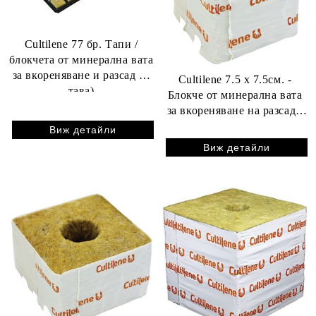
Cultilene 77 бр. Тапи /
блокчета от минерална вата
за вкореняване и разсад (+
Cultilene 7.5 x 7.5см. -
тава)
Блокче от минерална вата
за вкореняване на разсад -
1бр. (с голяма дупка)
Виж детайли
Виж детайли