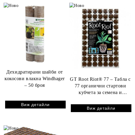
Дехидратирани шайби от
кокосови влакна Windhager
GT Root Riot® 77 – Табла с
– 50 броя
77 органични стартови
кубчета за семена и
резници
Виж детайли
Виж детайли