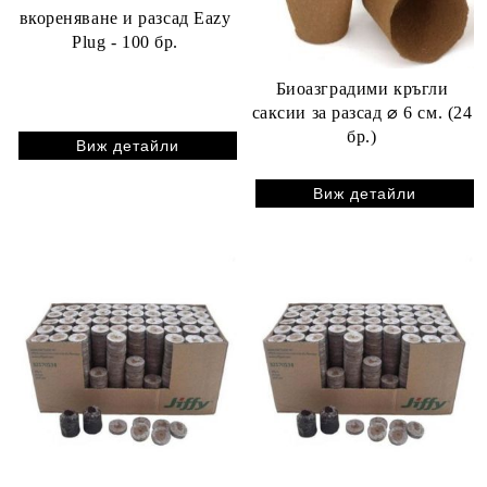
вкореняване и разсад Eazy
Plug - 100 бр.
Биоазградими кръгли
саксии за разсад ⌀ 6 см. (24
бр.)
Виж детайли
Виж детайли