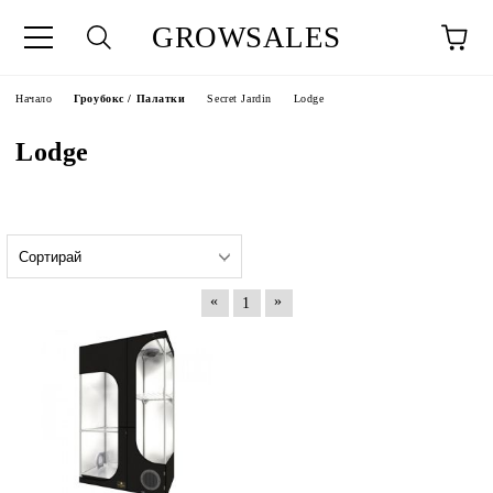
GROWSALES
Начало
Гроубокс / Палатки
Secret Jardin
Lodge
Lodge
«
»
1