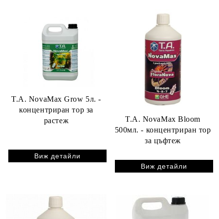
T.A. NovaMax Grow 5л. -
концентриран тор за
T.A. NovaMax Bloom
растеж
500мл. - концентриран тор
за цъфтеж
Виж детайли
Виж детайли