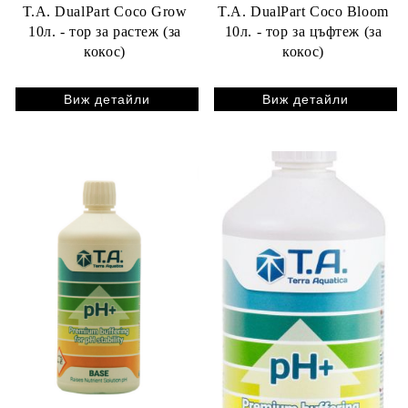
T.A. DualPart Coco Grow
T.A. DualPart Coco Bloom
10л. - тор за растеж (за
10л. - тор за цъфтеж (за
кокос)
кокос)
Виж детайли
Виж детайли