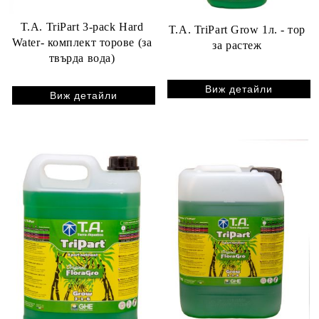
T.A. TriPart 3-pack Hard
T.A. TriPart Grow 1л. - тор
Water- комплект торове (за
за растеж
твърда вода)
Виж детайли
Виж детайли