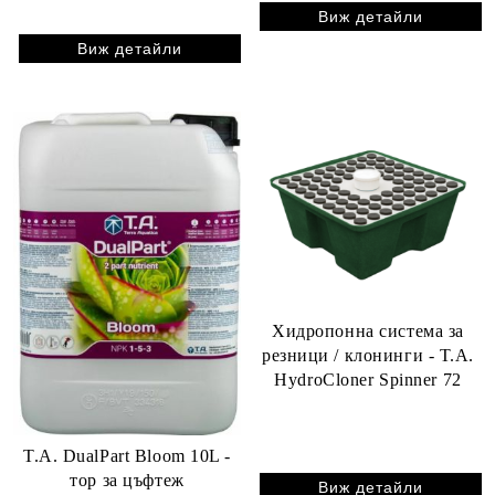
Виж детайли
Виж детайли
Хидропонна система за
резници / клонинги - T.A.
HydroCloner Spinner 72
T.A. DualPart Bloom 10L -
тор за цъфтеж
Виж детайли