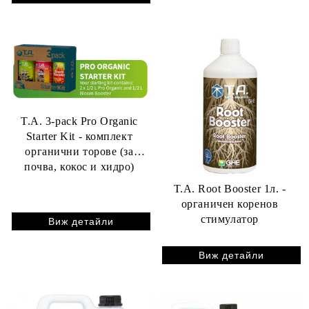
T.A. 3-pack Pro Organic
Starter Kit - комплект
органични торове (за
почва, кокос и хидро)
T.A. Root Booster 1л. -
органичен коренов
стимулатор
Виж детайли
Виж детайли