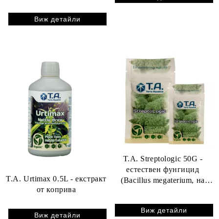
Виж детайли
T.A. Streptologic 50G -
естествен фунгицид
T.A. Urtimax 0.5L - екстракт
(Bacillus megaterium, на
от коприва
прах)
Виж детайли
Виж детайли