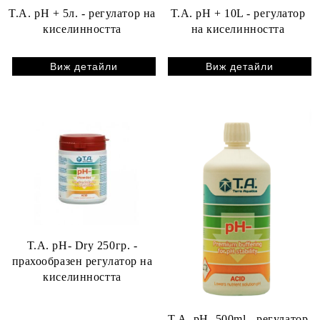
T.A. pH + 5л. - регулатор на
T.A. pH + 10L - регулатор
киселинността
на киселинността
Виж детайли
Виж детайли
T.A. pH- Dry 250гр. -
прахообразен регулатор на
киселинността
T.A. pH- 500ml - регулатор