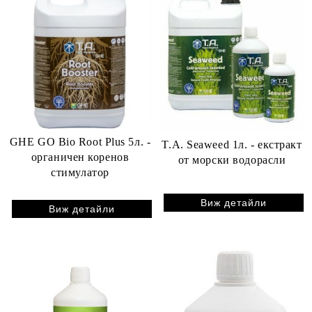
GHE GO Bio Root Plus 5л. -
T.A. Seaweed 1л. - екстракт
органичен коренов
от морски водорасли
стимулатор
Виж детайли
Виж детайли