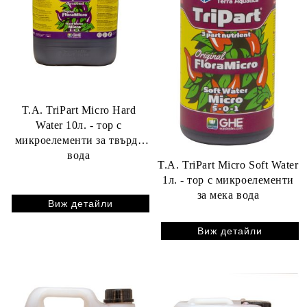
T.A. TriPart Micro Hard
Water 10л. - тор с
микроелементи за твърда
вода
T.A. TriPart Micro Soft Water
1л. - тор с микроелементи
за мека вода
Виж детайли
Виж детайли