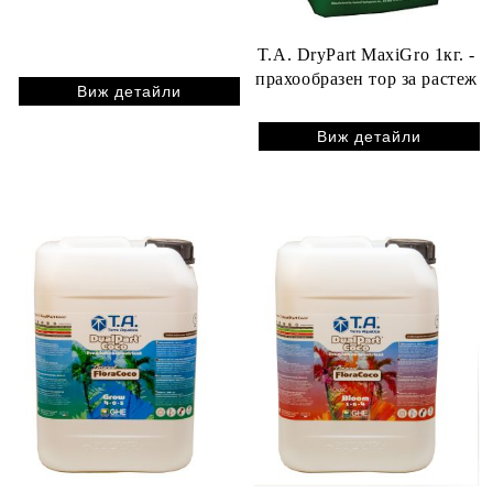
T.A. DryPart MaxiGro 1кг. -
прахообразен тор за растеж
Виж детайли
Виж детайли