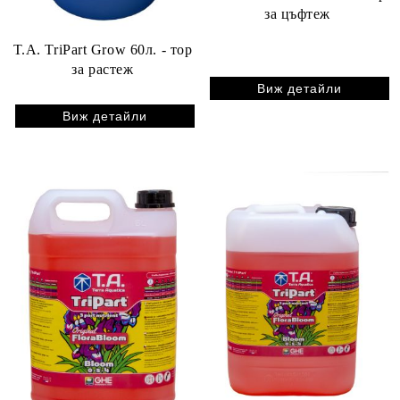
за цъфтеж
T.A. TriPart Grow 60л. - тор
за растеж
Виж детайли
Виж детайли