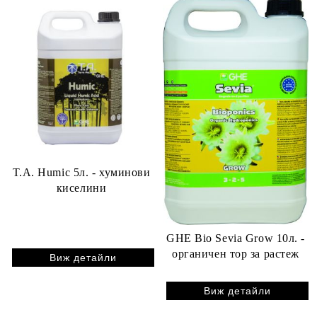
T.A. Humic 5л. - хуминови
киселини
GHE Bio Sevia Grow 10л. -
органичен тор за растеж
Виж детайли
Виж детайли