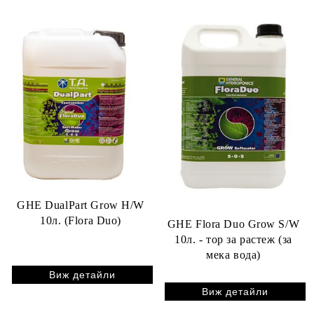
GHE DualPart Grow H/W
10л. (Flora Duo)
GHE Flora Duo Grow S/W
10л. - тор за растеж (за
мека вода)
Виж детайли
Виж детайли