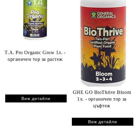
T.A. Pro Organic Grow 1л. -
органичен тор за растеж
GHE GO BioThrive Bloom
Виж детайли
1л. - органичен тор за
цъфтеж
Виж детайли