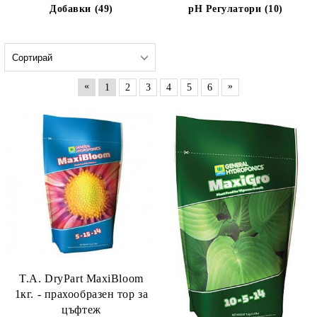
Добавки (49)
pH Регулатори (10)
«
»
1
2
3
4
5
6
T.A. DryPart MaxiBloom
1кг. - прахообразен тор за
цъфтеж