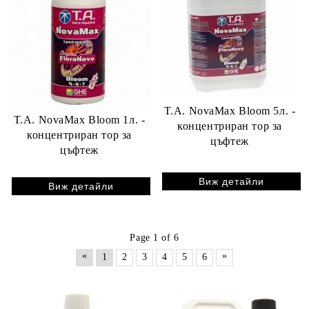
T.A. NovaMax Bloom 5л. -
T.A. NovaMax Bloom 1л. -
концентриран тор за
концентриран тор за
цъфтеж
цъфтеж
Виж детайли
Виж детайли
Page 1 of 6
«
»
1
2
3
4
5
6