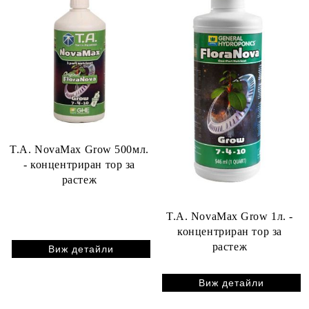
T.A. NovaMax Grow 500мл.
- концентриран тор за
растеж
T.A. NovaMax Grow 1л. -
концентриран тор за
растеж
Виж детайли
Виж детайли