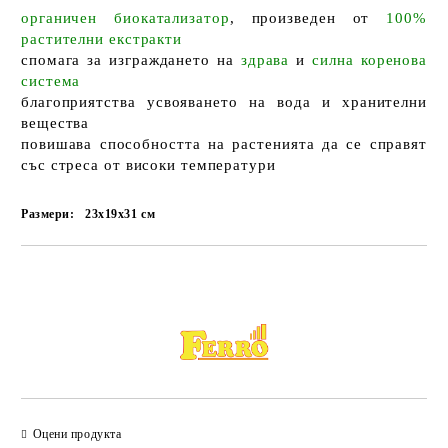
органичен биокатализатор
, произведен от
100%
растителни екстракти
спомага
за
изграждането
на
здрава
и
силна коренова
система
благоприятства усвояването на вода и хранителни
вещества
повишава способността на растенията да се справят
със стреса от високи температури
Размери:
23x19x31
см
Добави в желани
Оцени продукта