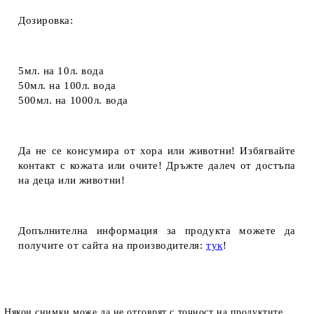
Дозировка:
5мл.
на
10л.
вода
50мл.
на
100л.
вода
500мл.
на
1000л.
вода
Да не се консумира от хора или животни! Избягвайте
контакт с кожата или очите! Дръжте далеч от достъпа
на деца или животни!
Допълнителна информация за продукта можете да
получите от сайта на производителя:
тук
!
Някои снимки може да не отговрят с точност на продуктите,