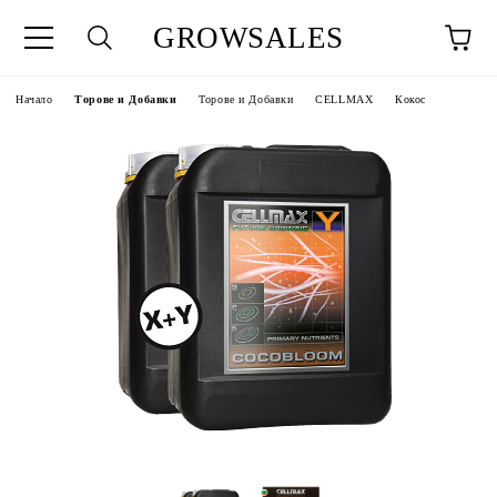
GROWSALES
Начало
Торове и Добавки
Торове и Добавки
CELLMAX
Кокос