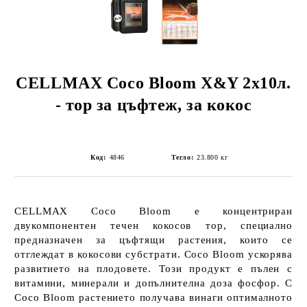
CELLMAX Coco Bloom X&Y 2x10л.
- тор за цъфтеж, за кокос
Код:
4846
Тегло:
23.800
кг
CELLMAX Coco Bloom
е концентриран
двукомпонентен течен кокосов тор, специално
предназначен за цъфтящи растения, които се
отглеждат в кокосови субстрати. Coco Bloom ускорява
развитието на плодовете. Този продукт е пълен с
витамини, минерали и допълнителна доза фосфор. С
Coco Bloom растението получава винаги оптималното