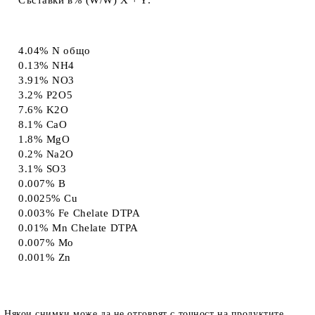
Съставки в% (W/W) X + Y:
4.04% N общо
0.13% NH
4
3.91% NO
3
3.2% P
2
O
5
7.6% K
2
O
8.1% CaO
1.8% MgO
0.2% Na
2
O
3.1% SO
3
0.007% B
0.0025% Cu
0.003% Fe Chelate DTPA
0.01% Mn Chelate DTPA
0.007% Mo
0.001% Zn
Някои снимки може да не отговрят с точност на продуктите,