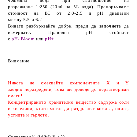
чешмяна вода при съотношение на
разреждане
1:250
(
20ml
на
5L вода
). Препоръчваме
стойност на
ЕС
от
2.0
-
2.5
и
pH
диапазон
между
5.5
и
6.2
Винаги разбърквайте добре, преди да започнете да
измервате. Правилна рН стойност
с
рН-
Bloom
или
pH+
Внимание:
Никога не смесвайте компонентите X и Y
заедно
неразредени, това ще доведе до неразтворими
смеси!
Концентрираното хранително вещество съдържа соли
и киселини, които могат да раздразнят кожата, очите,
устните и гърлото.