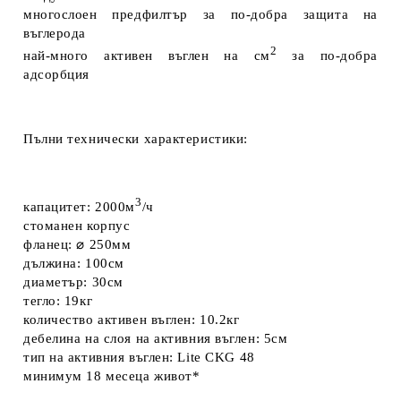
многослоен предфилтър за по-добра защита на
въглерода
2
най-много активен въглен на см
за по-добра
адсорбция
Пълни технически характеристики:
3
капацитет:
2000м
/ч
стоманен
корпус
фланец:
⌀
250мм
дължина:
100см
диаметър:
30см
тегло:
19кг
количество активен въглен:
10.2кг
дебелина на слоя на активния въглен:
5см
тип на активния въглен:
Lite
CKG 48
минимум
18 месеца живот*