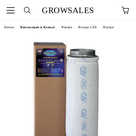
GROWSALES
Начало
Вентилация и Климат
Филтри
Филтри CAN
Филтри