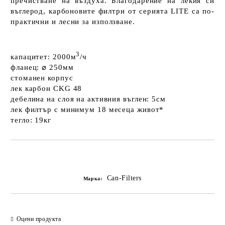
пречистване на въздуха. Благодарение на лекия си
въглерод, карбоновите филтри от серията LITE са
по-
практични
и
лесни за използване
.
3
капацитет:
2000м
/ч
фланец:
⌀ 250мм
стоманен
корпус
лек
карбон CKG 48
дебелина на слоя на активния въглен:
5см
лек филтър с минимум
18 месеца живот*
тегло:
19кг
Добави в желани
Can-Filters
Марка:
Оцени продукта