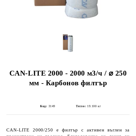
CAN-LITE 2000 - 2000 м3/ч / ⌀ 250
мм - Карбонов филтър
Код:
3149
Тегло:
19.100
кг
CAN-LITE 2000/250
е филтър с
активен въглен
за