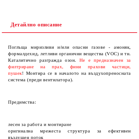
Детайлно описание
Поглъща миризливи и/или опасни газове - амоняк,
формалдехид, летливи органични вещества (VOC) и тн.
Каталитично разгражда озон.
Не е предназначен за
филтриране на прах, фини прахови частици,
пушек
!
Монтира се в началото на въздухопреносната
система (преди вентилатора).
Предимства:
лесен за работа и монтиране
оригинална мрежеста структура за ефективен
въздушен поток