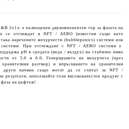
A&B 2x1л.
е пълноценен двукомпонентен
тор за
фазата на
то се отглеждат в
NFT / AERO
(известни също като
, така наречените мехурчести (
bubbleponics
) системи или
) системи. При отглеждане с NFT / AERO системи е
 поддържа рН
в средата (вода / въздух) на стабилно ниво
ности от
5.0 и 6.0
. Генерирането на мехурчета (чрез
 хранителния разтвор) и впръскването на хранителни
о други начини също могат да се считат за NFT /
ни резултати
,
използвайте
този висококачестен продукт
с
а фаза на цъфтеж!