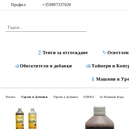
Профил
+359897337020
Тенти за отглеждане
Осветлен
Обогатители и добавки
Таймери и Конт
Машини и Ур
Начало
Торове и Добавки
Торове и Добавки
FERRO
За Чешмяна Вода