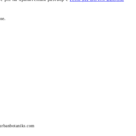
не
.
urbanbotaniks.com