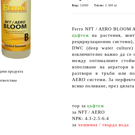
Код:
51063
Тегло:
2.500
кг
Ferro NFT / AERO BLOOM 
цъфтеж
на растения, кои
рециркулационни системи
)
DWC
(deep water culture
изключително важно да се
между
оптималните стой
използване на аератори в
цени продукта
разтвори в тръби или п
AERO системи.
За перфект
тветствие
всяко поливане
, през цялат
тор
за
цъфтеж
за
NFT / AERO
NPK:
4.3-2.5-6.4
за
чешмяна / твърда вода