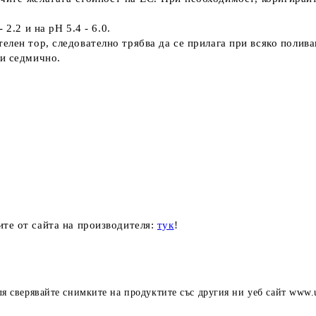
- 2.2
и на
рН 5.4 - 6.0
.
телен
тор
, следователно трябва да се прилага
при всяко полива
ти седмично
.
те от сайта на производителя:
тук
!
ля сверявайте снимките на продуктите със другия ни уеб сайт www.