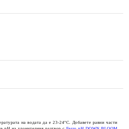
ературата на водата да е
23-24°C.
Добавете
равни части
те рН на хранителния разтвор с
Ferro pH DOWN BLOOM