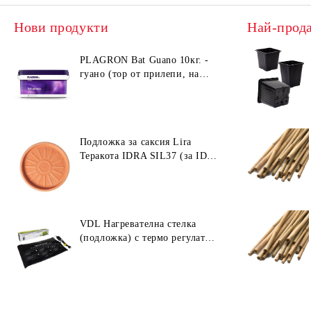
Нови продукти
Най-прод
PLAGRON Bat Guano 10кг. -
гуано (тор от прилепи, на
прах)
Подложка за саксия Lira
Теракота IDRA SIL37 (за ID40
/ ID45)
VDL Нагревателна стелка
(подложка) с термо регулатор
30W (55 × 35 см)