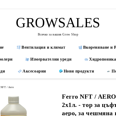
GROWSALES
Всичко за вашия Grow Shop
ие
Вентилация и климат
Вкореняване и 
ролери
Измервателни уреди
Хидропоника
еди
Аксесоарии
Нови продукти
П
NFT / Aero
Ferro NFT / AE
2x1л. - тор за цъф
аеро, за чешмяна 