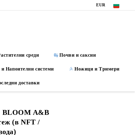
EUR
Растителни среди
Почви и саксии
 и Напоителни системи
Ножици и Tримери
оследни доставки
RO BLOOM A&B
теж (в NFT /
вода)