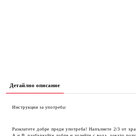
Детайлно описание
Инструкции за употреба:
Разклатете добре преди употреба! Напълнете
2/3
от хра
A
и
B
, разбъркайте добре и долейте с вода, докато по