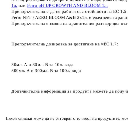
1л.
или
Ferro pH UP GROWTH AND BLOOM 1л.
Препоръчително е да се работи със стойности на
ЕС 1.5 
Ferro NFT / AERO BLOOM A&B 2x1л. е
ежедневен
храни
Препоръчителна е смяна на хранителния разтвор
два пъ
Препоръчителна дозировка за достигане на ≈ЕС 1.7:
30мл. A
и
30мл. B
за
10л. вода
300мл. A
и
300мл. B
за
100л. вода
Допълнителна информация за продукта можете да получи
Някои снимки може да не отговрят с точност на продуктите, мо