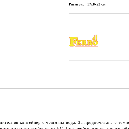
Размери:
17x8x23
см
Добави в желани
нителния контейнер с
чешмяна вода
. За предпочитане е темп
лучите желатата стойност на EC. При необходимост, коригирай