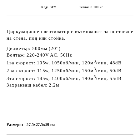
Код:
3421
Тегло:
8.100
кг
Циркулационен вентилатор с възможност за поставяне
на
стена, под или стойка
.
Диаметър:
500мм (20'')
Волтаж:
220-240V AC
,
50Hz
3
1ва
скорост:
105w
,
1050об/мин
,
120м
/мин
,
48dB
3
2ра
скорост:
115w
,
1250об/мин
,
150м
/мин
,
50dB
3
3та
скорост:
145w
,
1400об/мин
,
190м
/мин
,
55dB
Захранващ кабел:
2.2м
Размери:
57.5x27.5x59
см