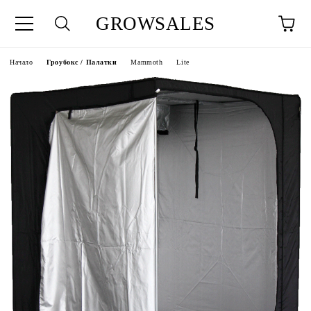
GROWSALES
Начало
Гроубокс / Палатки
Mammoth
Lite