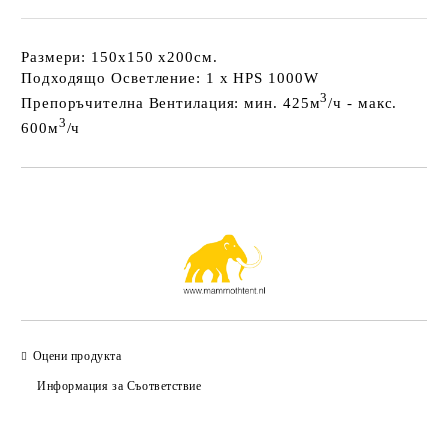
Размери:
150x150 x200см.
Подходящо Осветление:
1 x HPS 1000W
3
Препоръчителна Вентилация:
мин. 425м
/ч - макс.
3
600м
/ч
Добави в желани
Оцени продукта
Информация за Съответствие