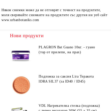
Някои снимки може да не отговрят с точност на продуктите,
моля сверявайте снимките на продуктите със другия ни уеб сайт
www.urbanbotaniks.com
Нови продукти
PLAGRON Bat Guano 10кг. - гуано
(тор от прилепи, на прах)
Подложка за саксия Lira Теракота
IDRA SIL37 (за ID40 / ID45)
VDL Нагревателна стелка (подложка)
с термо регулатор 30W (55 × 35 см)