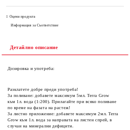
Оцени продукта
Информация за Съответствие
Детайлно описание
Дозировка и употреба:
Разклатете добре преди употреба!
За поливане:
добавете
максимум 5мл.
Terra Grow
към
1л. вода
(1:200). Прилагайте при всяко поливане
по време на фазата на растеж!
За листно приложение:
добавете
максимум 2мл.
Terra
Grow към
1л. вода
за направата на листен спрей, в
случаи на минерални дефицити.