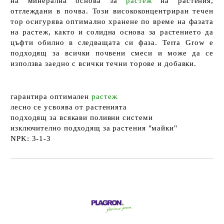
на
минерална
основа
за
растеж
на растения,
отглеждани
в почва
. Този
висококонцентриран
течен
тор
осигурява оптимално хранене
по време на фазата
на растеж, както и солидна основа за растението да
цъфти обилно в следващата си фаза. Terra Grow е
подходящ за всички почвени смеси и може да се
използва заедно с всички течни торове и добавки.
гарантира
оптимален
растеж
лесно се усвоява от растенията
подходящ за всякави поливни системи
изключително подходящ за растения "майки"
NPK:
3-1-3
Добави в желани