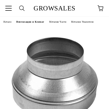
GROWSALES
Начало
Вентилация и Климат
Метални Части
Метални Умалители