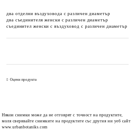
два отделни въздуховода с различен диаметър
два съединителя женски с различен диаметър
съединител женски с въздуховод с различен диаметър
Добави в желани
Оцени продукта
Някои снимки може да не отговрят с точност на продуктите,
моля сверявайте снимките на продуктите със другия ни уеб сайт
www.urbanbotaniks.com