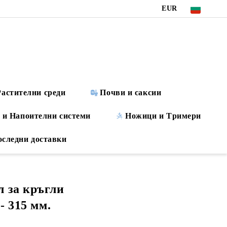
EUR
Растителни среди
Почви и саксии
 и Напоителни системи
Ножици и Tримери
оследни доставки
 за кръгли
- 315 мм.