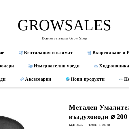
GROWSALES
Всичко за вашия Grow Shop
ие
Вентилация и климат
Вкореняване и 
ролери
Измервателни уреди
Хидропоника
еди
Аксесоарии
Нови продукти
П
Метален Умалител
въздуховоди ⌀ 200 
Код:
3525
Тегло:
1.000
кг