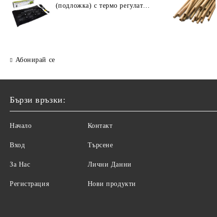
(подложка) с термо регулатор
30W (55 × 35 см)
Абонирай се
Бързи връзки:
Начало
Контакт
Вход
Търсене
За Нас
Лични Данни
Регистрация
Нови продукти