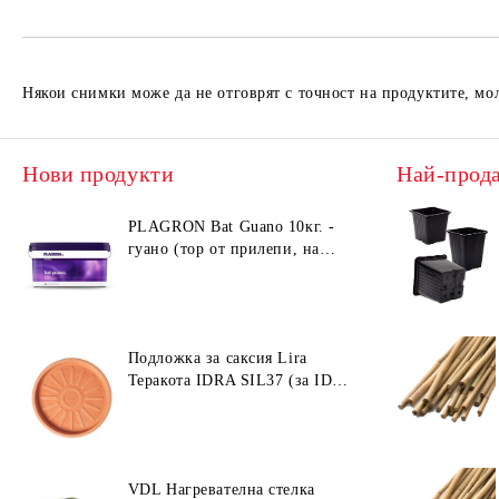
Някои снимки може да не отговрят с точност на продуктите, мо
Нови продукти
Най-прод
PLAGRON Bat Guano 10кг. -
гуано (тор от прилепи, на
прах)
Подложка за саксия Lira
Теракота IDRA SIL37 (за ID40
/ ID45)
VDL Нагревателна стелка