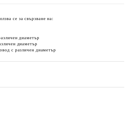
олзва се за свързване на:
различен диаметър
различен диаметър
ховод с различен диаметър