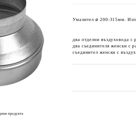
Умалител ⌀ 200-315мм.
Изп
два отделни въздуховода с 
два съединителя женски с 
съединител женски с възду
Добави в желани
цени продукта