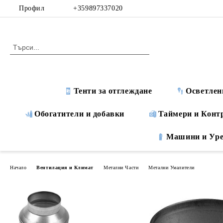
Профил
+359897337020
Тенти за отглеждане
Осветлен
Обогатители и добавки
Таймери и Конт
Машини и Ур
Начало
Вентилация и Климат
Метални Части
Метални Умалители