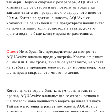
таймери. Веднъж свързан с резервоара,
AQUAvalve
клапанът
ще се отвори и ще позволи на водата да
запълни тавата до предварително зададеното ниво от
20 мм. Когато се достигне нивото,
AQUAvalve
клапанът
ще се изключи и ще предотврати навлизането
на по-нататъшно количествовода в тавата, докато
цялата вода не бъде консумирана от растенията.
Съвет:
Не забравяйте предварително да настроите
AQUAvalve клапана
преди употреба. Когато свързвате
с 6мм или 16мм тръба, винаги се уверявайте, че краят
на тръбата е предварително потопен в топла вода, това
ще направи свързването много по-лесно.
Когато цялата вода е била консумирана и тавата е
празна,
AQUAvalve клапанът
ще се отвори отново и
ще позволи ново количество водата да влезе в тавата.
Тъй като растенията растат по-големи,
AQUAvalve
клапанът
ще се отваря и затваря по-често и ще работи