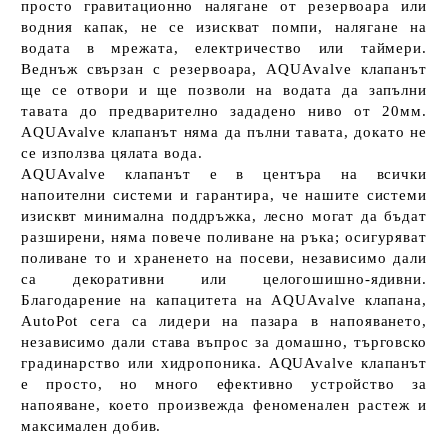
просто гравитационно налягане от резервоара или
водния капак, не се изискват помпи, налягане на
водата в мрежата, електричество или таймери.
Веднъж свързан с резервоара,
AQUAvalve клапанът
ще се отвори и ще позволи на водата да запълни
тавата до предварително зададено ниво от 20мм.
AQUAvalve клапанът
няма да пълни тавата, докато не
се използва цялата вода.
AQUAvalve клапанът
е в центъра на всички
напоителни системи и гарантира, че нашите системи
изисквт минимална поддръжка, лесно могат да бъдат
разширени, няма повече поливане на ръка; осигуряват
поливане то и храненето на посеви, независимо дали
са декоративни или целогошишно-ядивни.
Благодарение на капацитета на
AQUAvalve клапана
,
AutoPot
сега са лидери на пазара в напояването,
независимо дали става въпрос за домашно, търговско
градинарство или хидропоника.
AQUAvalve клапанът
е просто, но много ефективно устройство за
напояване, което произвежда феноменален растеж и
максимален добив.