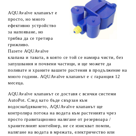
AQUAvalve клапанът
е
просто, но много
ефективно устройство
за напояване, но
трябва да се третира
грижливо.
Пазете
AQUAvalve
клапана
и тавата, в която се той се намира чисти, без
запушвания и почвени частици, и ще можете да
поливате и храните вашите растения в продължение на
много години.
AQUAvalve клапанът
е с гаранция 12
месеца.
AQUAvalve клапанът
се доставя с всички системи
AutoPot
. След като бъде свързан към
водоснабдяването,
AQUAvalve клапанът
ще
контролира потока на водата към растенията чрез
просто гравитационно налягане от резервоара /
хранителният контейнер, не се изискват помпи,
налягане на водата в мрежата, електричество или