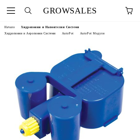
GROWSALES
Начало
Хидропонни и Напоителни Системи
Хидропонни и Аеропонни Системи
AutoPot
AutoPot Модули