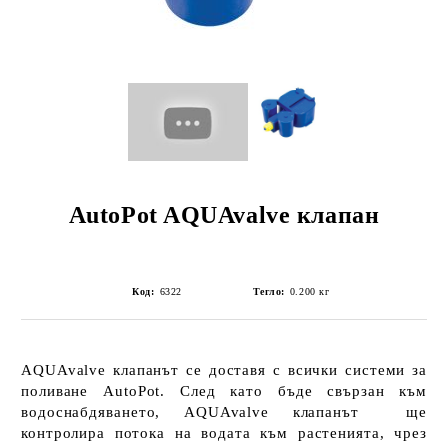
AutoPot AQUAvalve клапан
Код:
6322
Тегло:
0.200
кг
AQUAvalve клапанът
се доставя с всички системи за
поливане
AutoPot
. След като бъде свързан към
водоснабдяването,
AQUAvalve клапанът
ще
контролира потока на водата към растенията, чрез