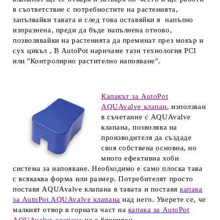
в съответствие с потребностите на растенията,
запълвайки тавата и след това оставяйки я напълно
изпразнена, преди да бъде напълнена отново,
позволявайки на растенията да преминат през мокър и
сух цикъл , В
AutoPot
наричаме тази технология PCI
или "Контролирно растително напояване".
Капакът за AutoPot
AQUAvalve клапан
, използван
в съчетание с
AQUAvalve
клапана
, позволява на
производителя да създаде
своя собствена основна, но
много ефективна хоби
система за напояване. Необходимо е само плоска тава
с всякаква форма или размер. Потребителят просто
поставя
AQUAvalve клапана
в тавата и поставя
капака
за AutoPot AQUAvalve клапан
а
над него. Уверете се, че
малкият отвор в горната част на
капака за AutoPot