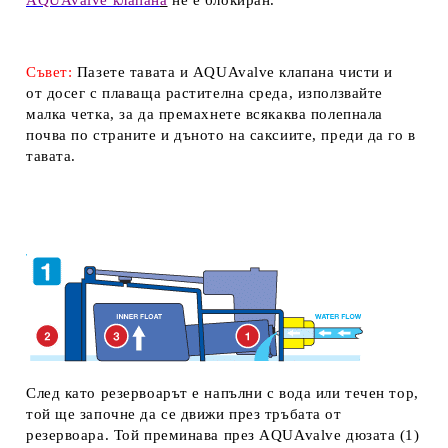
AQUAvalve клапан
а
не е блокиран.
Съвет:
Пазете тавата и
AQUAvalve клапана
чисти и
от досег с плаваща растителна среда, използвайте
малка четка, за да премахнете всякаква полепнала
почва по страните и дъното на саксиите, преди да го в
тавата.
След като резервоарът е напълни с вода или течен тор,
той ще започне да се движи през тръбата от
резервоара. Той преминава през
AQUAvalve дюзата
(1)