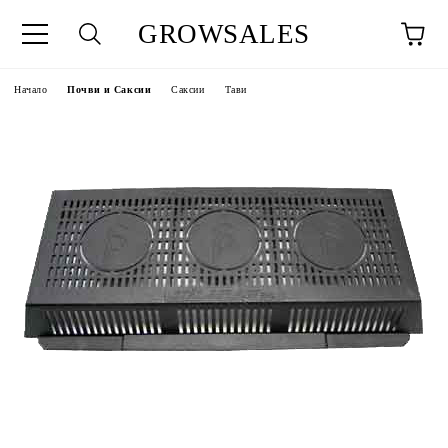
GROWSALES
Начало
Почви и Саксии
Саксии
Тави