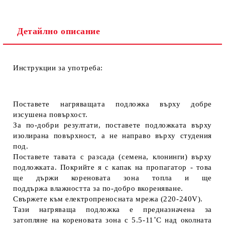
Детайлно описание
Инструкции за употреба:
Поставете нагряващата подложка върху добре
изсушена повърхост.
За по-добри резултати, поставете подложката върху
изолирана повърхност, а не направо върху студения
под.
Поставете тавата с разсада (семена, клонинги) върху
подложката. Покрийте я с капак на пропагатор - това
ще държи кореновата зона топла и ще
поддържа влажността за по-добро вкореняване.
Свържете към електропреносната мрежа (220-240V).
Тази нагряваща подложка е предназначена за
затопляне на кореновата зона с
5.5-11˚C над околната