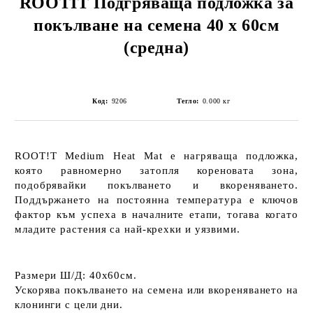
ROOTIT Подгряваща подложка за
покълване на семена 40 x 60см
(средна)
Код:
9206
Тегло:
0.000
кг
ROOT!T Medium Heat Mat е
нагряваща подложка
,
която равномерно затопля кореновата зона,
подобрявайки покълването и вкореняването.
Поддържането на постоянна температура е ключов
фактор към успеха в началните етапи, тогава когато
младите растения са най-крехки и уязвими.
Размери Ш/Д:
40x60см.
Ускорява покълването на семена
или
вкореняването на
клонинги с цели дни
.