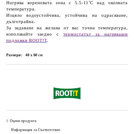
Нагрява кореновата зона с 5.5-11˚C над околната
температура.
Изцяло водоустойчива, устойчива на одраскване,
дълготрайна.
За задаване на желана от вас точна температура,
използвайте заедно с
термостатът за нагряващи
подложки ROOT!T
.
Размери:
40 x 60
см
Добави в желани
Оцени продукта
Информация за Съответствие