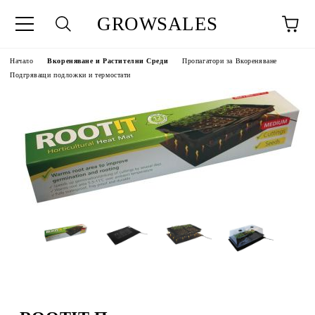
GROWSALES
Начало
Вкореняване и Растителни Среди
Пропагатори за Вкореняване
Подгряващи подложки и термостати