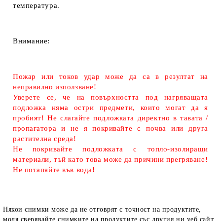
температура.
Внимание:
Пожар или токов удар може да са в резултат на
неправилно използване!
Уверете се, че на повърхността под нагряващата
подложка няма остри предмети, които могат да я
пробият! Не слагайте подложката директно в тавата /
пропагатора и не я покривайте с почва или друга
растителна среда!
Не покривайте подложката с топло-изолиращи
материали, тъй като това може да причини прегряване!
Не потапяйте във вода!
Някои снимки може да не отговрят с точност на продуктите,
моля сверявайте снимките на продуктите със другия ни уеб сайт