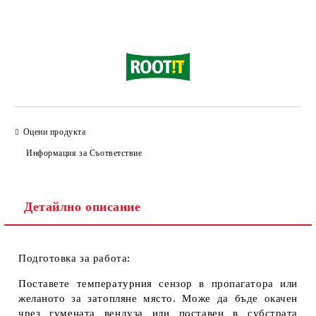
Добави в желани
Оцени продукта
Информация за Съответствие
Детайлно описание
Подготовка за работа:
Поставете температурния сензор в пропагатора или
желаното за затопляне място. Може да бъде окачен
чрез гумената вендуза или поставен в субстрата