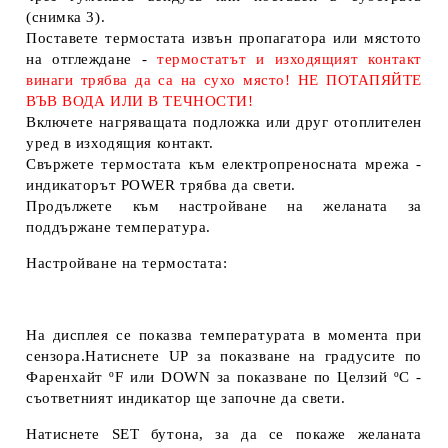
(снимка 3).
Поставете термостата извън пропагатора или мястото
на отглеждане -
термостатът и изходящият контакт
винаги трябва да са на сухо място! НЕ ПОТАПЯЙТЕ
ВЪВ ВОДА ИЛИ В ТЕЧНОСТИ!
Включете нагряващата подложка или друг отоплителен
уред в изходящия контакт.
Свържете термостата към електропреносната мрежа -
индикаторът POWER трябва да свети.
Продължете към настройване на желаната за
поддържане температура.
Настройване на термостата:
На дисплея се показва температурата в момента при
сензора.Натиснете
UP
за показване на градусите по
Фаренхайт
ºF
или
DOWN
за показване по Целзий
ºC
-
съответният индикатор ще започне да свети.
Натиснете
SET
бутона, за да се покаже желаната