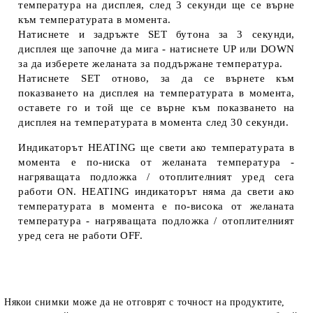
температура на дисплея, след 3 секунди ще се върне
към температурата в момента.
Натиснете и задръжте
SET
бутона за 3 секунди,
дисплея ще започне да мига - натиснете
UP
или
DOWN
за да изберете желаната за поддържане температура.
Натиснете
SET
отново, за да се върнете към
показването на дисплея на температурата в момента,
оставете го и той ще се върне към показването на
дисплея на температурата в момента след 30 секунди.
Индикаторът
HEATING
ще свети ако температурата в
момента е по-ниска от желаната температура -
нагряващата подложка / отоплителният уред сега
работи
ON
.
HEATING
индикаторът няма да свети ако
температурата в момента е по-висока от желаната
температура - нагряващата подложка / отоплителният
уред сега не работи
OFF.
Някои снимки може да не отговрят с точност на продуктите,