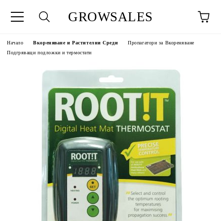
GROWSALES
Начало
Вкореняване и Растителни Среди
Пропагатори за Вкореняване
Подгряващи подложки и термостати