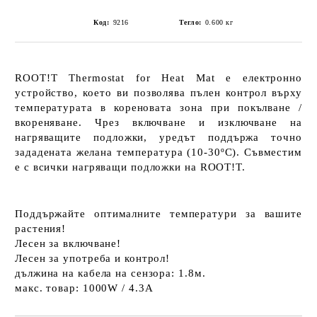
Код:
9216
Тегло:
0.600
кг
ROOT!T Thermostat for Heat Mat
е електронно
устройство, което ви позволява
пълен контрол
върху
температурата
в кореновата зона
при покълване /
вкореняване. Чрез включване и изключване на
нагряващите подложки, уредът
поддържа точно
зададената желана температура
(
10-30ºC
). Съвместим
e с всички нагряващи подложки на ROOT!T.
Поддържайте оптималните температури за вашите
растения!
Лесен за включване!
Лесен за употреба и контрол!
дължина на кабела на сензора:
1.8м.
макс. товар: 1000W / 4.3A