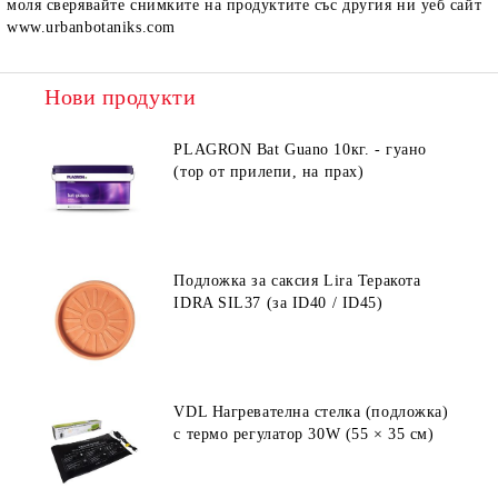
моля сверявайте снимките на продуктите със другия ни уеб сайт
www.urbanbotaniks.com
Нови продукти
PLAGRON Bat Guano 10кг. - гуано
(тор от прилепи, на прах)
Подложка за саксия Lira Теракота
IDRA SIL37 (за ID40 / ID45)
VDL Нагревателна стелка (подложка)
с термо регулатор 30W (55 × 35 см)