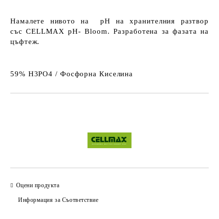
Намалете нивото на pH на хранителния разтвор
със
CELLMAX pH- Bloom
. Разработена
за фазата на
цъфтеж
.
59% H
3
PO
4
/ Фосфорна Киселина
Добави в желани
Оцени продукта
Информация за Съответствие