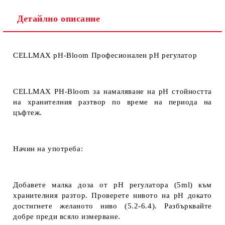
Детайлно описание
CELLMAX pH-Bloom Професионален рН регулатор
CELLMAX PH-Bloom за намаляване на рН стойността
на хранителния разтвор по време на периода на
цъфтеж.
Начин на употреба:
Добавете малка доза от pH регулатора (
5ml
) към
хранителния разтор. Проверете нивото на pH докато
достигнете желаното ниво (
5.2-6.4
). Разбърквайте
добре преди всяло измерване.