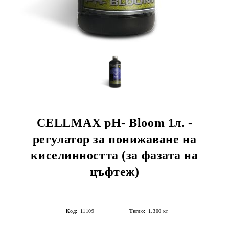
CELLMAX pH- Bloom 1л. -
регулатор за понижаване на
киселинността (за фазата на
цъфтеж)
Код:
11109
Тегло:
1.300
кг