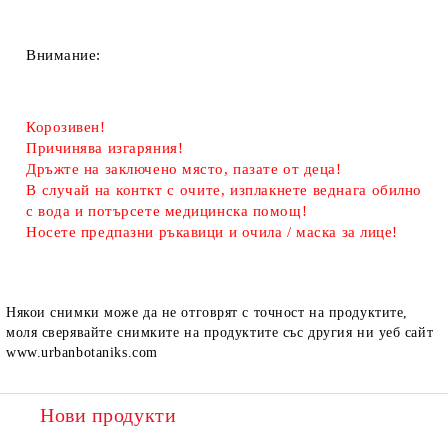
Внимание:
Корозивен!
Причинява изгаряния!
Дръжте на заключено място, пазате от деца!
В случай на конткт с очите, изплакнете веднага обилно
с вода и потърсете медицинска помощ!
Носете предпазни ръкавици и очила / маска за лице!
Някои снимки може да не отговрят с точност на продуктите,
моля сверявайте снимките на продуктите със другия ни уеб сайт
www.urbanbotaniks.com
Нови продукти