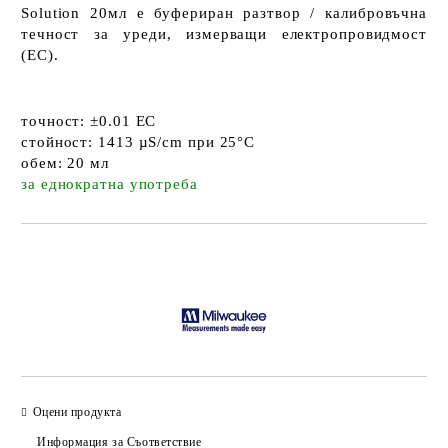
Solution 20мл
е буфериран разтвор / калибровъчна
течност за уреди, измерващи електропровидмост
(EC).
точност:
±0.01 EC
стойност:
1413
µS/cm при
25°C
обем:
20 мл
за еднократна употреба
Добави в желани
Оцени продукта
Информация за Съответствие