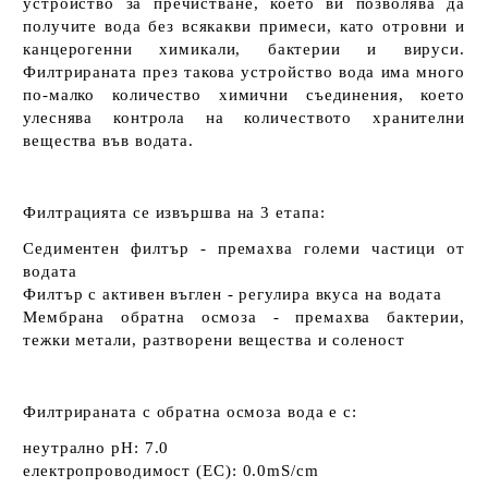
устройство за пречистване, което ви позволява да
получите
вода без
всякакви
примеси
, като отровни и
канцерогенни
химикали
,
бактерии
и
вируси
.
Филтрираната
през такова устройство
вода
има много
по-малко количество химични съединения, което
улеснява контрола на количеството хранителни
вещества
във водата.
Филтрацията се извършва на 3 етапа:
Седиментен филтър -
премахва големи частици
от
водата
Филтър с активен въглен -
регулира вкуса
на водата
Мембрана обратна осмоза -
премахва бактерии
,
тежки метали
, разтворени вещества и соленост
Филтрираната с обратна осмоза вода е с:
неутрално
pH: 7.0
електропроводимост (
EC
)
: 0.0mS/cm