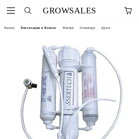
GROWSALES
Начало
Вентилация и Климат
Филтри
Озонатори
Други