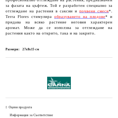
професионално отглеждане на растения, предназначен
за фазата на цъфтеж. Той е разработен специално за
отглеждане на растения в саксии и
почвени смеси
*.
Terra Flores стимулира
образуването на плодове
* и
придава на всяко растение неговия характерен
аромат. Може да се използва за отглеждане на
растения както на открито, така и на закрито.
Размери:
27х8х15
см
Добави в желани
Оцени продукта
Информация за Съответствие