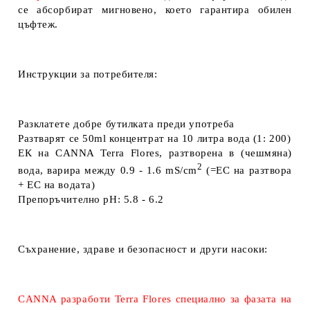
се абсорбират мигновено, което гарантира обилен
цъфтеж.
Инструкции за потребителя:
Разклатете добре бутилката преди употреба
Разтварят се
50ml
концентрат на
10 литра вода
(
1: 200
)
ЕК на CANNA Terra Flores, разтворена в (чешмяна)
2
вода, варира между
0.9 - 1.6 mS/cm
(=EC на разтвора
+ EC на водата)
Препоръчително pH: 5.8 - 6.2
Съхранение, здраве и безопасност и други насоки:
CANNA разработи Terra Flores специално за фазата на