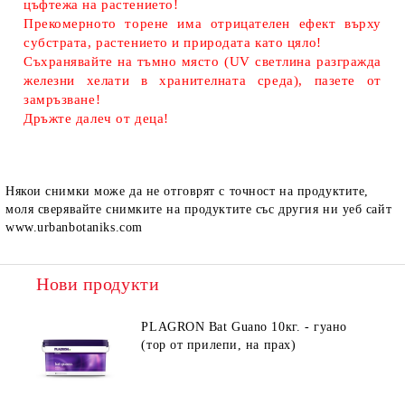
цъфтежа на растението!
Прекомерното торене има отрицателен ефект върху
субстрата, растението и природата като цяло!
Съхранявайте на тъмно място (UV светлина разгражда
железни хелати в хранителната среда), пазете от
замръзване!
Дръжте далеч от деца!
Някои снимки може да не отговрят с точност на продуктите,
моля сверявайте снимките на продуктите със другия ни уеб сайт
www.urbanbotaniks.com
Нови продукти
PLAGRON Bat Guano 10кг. - гуано
(тор от прилепи, на прах)