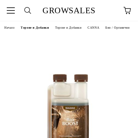
GROWSALES
Начало
Торове и Добавки
Торове и Добавки
CANNA
Био / Органични