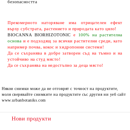
безопасността
Прекомерното наторяване има отрицателен ефект
върху субстрата, растението и природата като цяло!
BIOCANNA BIORHIZOTONIC
е
100% на растителна
основа
и е подходящ за всички растителни среди, като
например почва, кокос и хидропонни системи!
Да се съхранява в добре затворен съд на тъмно и на
устойчиво на студ място!
Да се съхранява на недостъпно за деца място!
Някои снимки може да не отговрят с точност на продуктите,
моля сверявайте снимките на продуктите със другия ни уеб сайт
www.urbanbotaniks.com
Нови продукти