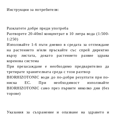
Инструкции за потребителя:
Разклатете добре преди употреба
Разтворете
20-40ml
концентрат в
10
литра вода
(
1:500-
1:250
)
Използвайте 1-6 пъти дневно в средата за отглеждане
на растението и/или пръскайте със спрей директно
върху листата
, докато растението развие здрава
коренова система
При презасаждане е необходимо предварително да
третирате хранителната среда с този разтвор
BIORHIZOTONIC води до по-добри резултати при по-
ниска EC. При необходимост използвайте
BIORHIZOTONIC само през първите няколко дни (без
торове)
Указания за съхранение и опазване на здравето и