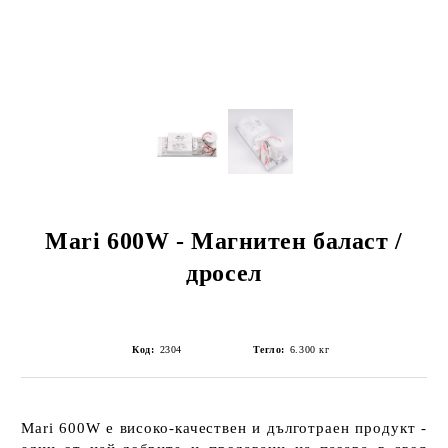
Mari 600W - Магнитен баласт /
дросел
Код:
2304
Тегло:
6.300
кг
Mari 600W
е
високо-качествен
и
дълготраен продукт
-