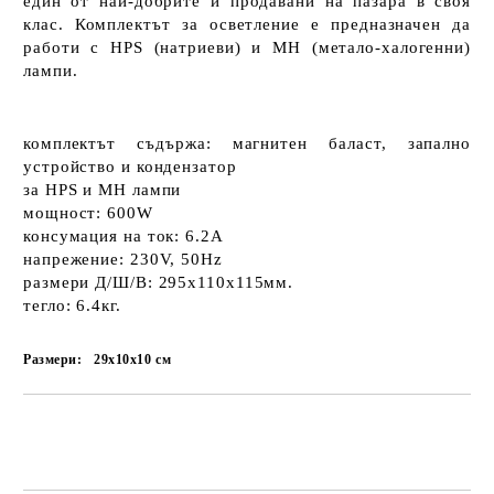
един
от най-добрите
и
продавани
на пазара в своя
клас. Комплектът за осветление е
предназначен да
работи с HPS
(натриеви) и
MH
(метало-халогенни)
лампи
.
комплектът съдържа:
магнитен баласт
,
запално
устройство
и
кондензатор
за
HPS
и
MH
лампи
мощност:
600W
консумация на ток:
6.2
А
напрежение:
230V, 50Hz
размери Д/Ш/В:
295x110x115мм.
тегло:
6.4кг.
Размери:
29x10x10
см
Добави в желани