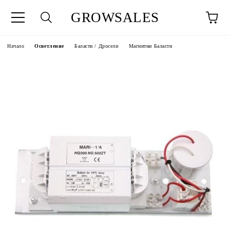
GROWSALES
Начало
Осветление
Баласти / Дросели
Магнитни Баласти