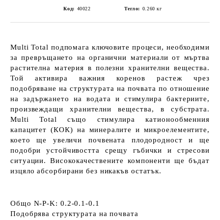
Код:
40022
Тегло:
0.260
кг
Multi Total
подпомага ключовите процеси, необходими
за превръщането на органични материали от мъртва
растителна материя в полезни хранителни вещества.
Той активира важния коренов растеж чрез
подобряване на структурата на почвата по отношение
на задържането на водата и стимулира бактериите,
произвеждащи хранителни вещества, в субстрата.
Multi Total също стимулира катионообменния
капацитет (КОК) на минералите и микроелементите,
което ще увеличи почвената плодородност и ще
подобри устойчивостта срещу гъбички и стресови
ситуации. Висококачествените компоненти ще бъдат
изцяло абсорбирани без никакъв остатък.
Общо N-P-K: 0.2-0.1-0.1
Подобрява структурата на почвата