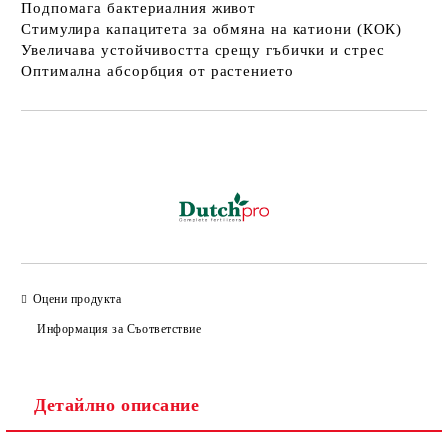
Подпомага бактериалния живот
Стимулира капацитета за обмяна на катиони (КОК)
Увеличава устойчивостта срещу гъбички и стрес
Оптимална абсорбция от растението
Добави в желани
Оцени продукта
Информация за Съответствие
Детайлно описание