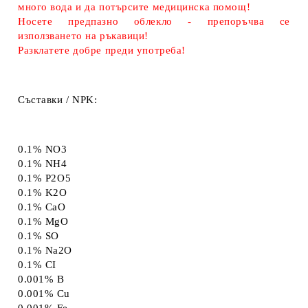
много вода и да потърсите медицинска помощ!
Носете предпазно облекло - препоръчва се
използването на ръкавици!
Разклатете добре преди употреба!
Съставки / NPK:
0.1% NO
3
0.1% NH
4
0.1% P
2
O
5
0.1% K
2
O
0.1% CaO
0.1% MgO
0.1% SO
0.1% Na
2
O
0.1% CI
0.001% B
0.001% Cu