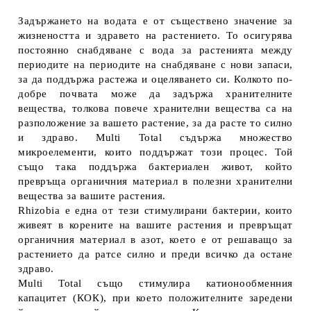
Задържането на водата е от съществено значение за
жизнеността и здравето на растението. То осигурява
постоянно снабдяване с вода за растенията между
периодите на периодите на снабдяване с нови запаси,
за да поддържа растежа и оцеляването си. Колкото по-
добре почвата може да задържа хранителните
вещества, толкова повече хранителни вещества са на
разположение за вашето растение, за да расте то силно
и здраво. Multi Total съдържа множество
микроелементи, които поддържат този процес. Той
също така поддържа бактериален живот, който
превръща органичния материал в полезни хранителни
вещества за вашите растения.
Rhizobia е една от тези стимулирани бактерии, които
живеят в корените на вашите растения и превръщат
органичния материал в азот, което е от решаващо за
растението да ратсе силно и преди всичко да остане
здраво.
Multi Total също стимулира катионообменния
капацитет (КОК), при което положителните заредени