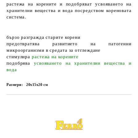
растежа на корените и подобряват усвояването на
хранителни вещества и вода посредством кореновата
система.
бързо
разгражда старите корени
предотвратява развитието на патогенни
микроорганизми
в средата за отглеждане
стимулира
растежа на корените
подобрява
усвояването на хранителни вещества и
вода
Размери:
20x15x20
см
Добави в желани