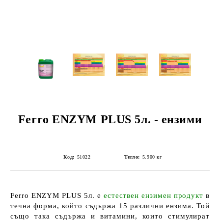
Ferro ENZYM PLUS 5л. - ензими
Код:
51022
Тегло:
5.900
кг
Ferro ENZYM PLUS 5л.
е
естествен ензимен продукт
в
течна форма, който
съдържа 15 различни ензима
. Той
също така
съдържа
и
витамини
, които стимулират