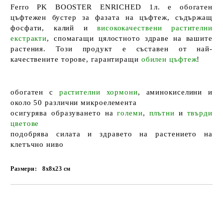
Ferro PK BOOSTER ENRICHED 1л.
е
обогатен
цъфтежен бустер
за
фазата на цъфтеж
, съдържащ
фосфати
,
калий
и
висококачествени растителни
екстракти
, спомагащи цялостното здраве на вашите
растения. Този продукт е съставен от
най-
качествените торове
, гарантиращи
обилен цъфтеж
!
обогатен
с
растителни хормони
,
аминокиселини
и
около
50 различни микроелемента
осигурява образуването
на
големи
,
плътни
и
твърди
цветове
подобрява силата
и
здравето на растението
на
клетъчно ниво
Размери:
8x8x23
см
Добави в желани