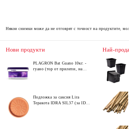
Някои снимки може да не отговрят с точност на продуктите, мо
Нови продукти
Най-прод
PLAGRON Bat Guano 10кг. -
гуано (тор от прилепи, на
прах)
Подложка за саксия Lira
Теракота IDRA SIL37 (за ID40
/ ID45)