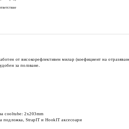
тветствие
аботен от високорефлективен милар (коефициент на отразяван
удобен за ползване.
за cooltube: 2x203mm
а подложка, StrapIT и HookIT аксесоари