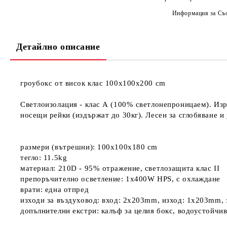
Информация за Съо
Детайлно описание
гроубокс от висок клас 100x100x200 cm
Светлоизолация - клас А (100% светлонепроницаем). Изр
носещи рейки (издържат до 30кг). Лесен за сглобяване и 
размери (вътрешни): 100x100x180 cm
тегло: 11.5kg
материал: 210D - 95% отражение, светлозащита клас II
препоръчително осветление: 1x400W HPS, с охлаждане
врати: една отпред
изходи за въздуховод: вход: 2x203mm, изход: 1x203mm, 
допълнителни екстри: калъф за целия бокс, водоустойчив