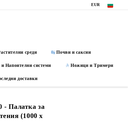
EUR
Растителни среди
Почви и саксии
 и Напоителни системи
Ножици и Tримери
оследни доставки
 - Палатка за
тения (1000 x