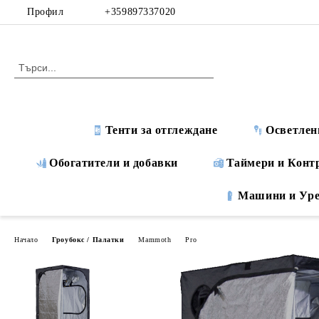
Профил
+359897337020
Тенти за отглеждане
Осветлен
Обогатители и добавки
Таймери и Конт
Машини и Ур
Начало
Гроубокс / Палатки
Mammoth
Pro