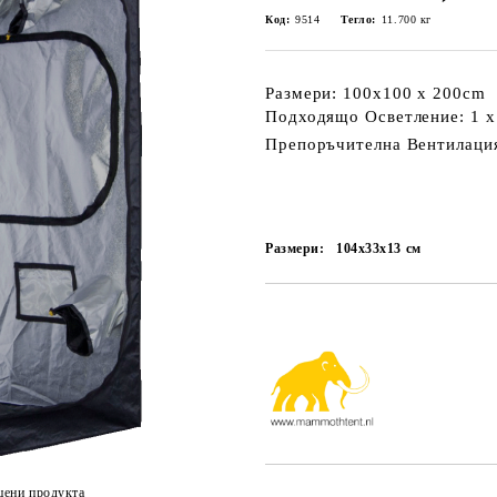
Код:
9514
Тегло:
11.700
кг
Размери:
100x100 x 200cm
Подходящо Осветление:
1 
Препоръчителна Вентилаци
Размери:
104x33x13
см
Добави в желани
цени продукта