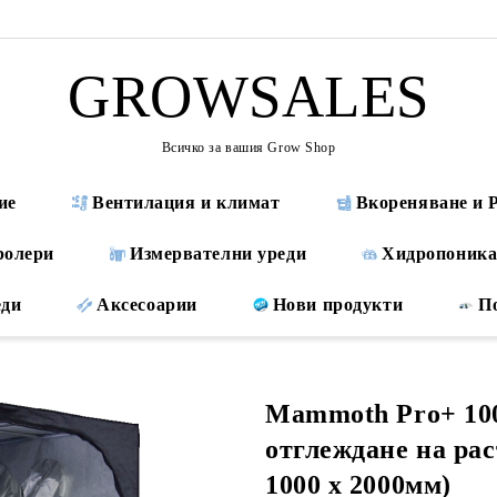
GROWSALES
Всичко за вашия Grow Shop
ие
Вентилация и климат
Вкореняване и 
ролери
Измервателни уреди
Хидропоника
еди
Аксесоарии
Нови продукти
П
Mammoth Pro+ 100
отглеждане на рас
1000 x 2000мм)