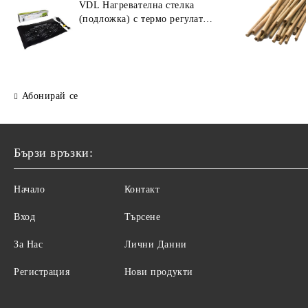
VDL Нагревателна стелка
(подложка) с термо регулатор
30W (55 × 35 см)
Абонирай се
Бързи връзки:
Начало
Контакт
Вход
Търсене
За Нас
Лични Данни
Регистрация
Нови продукти