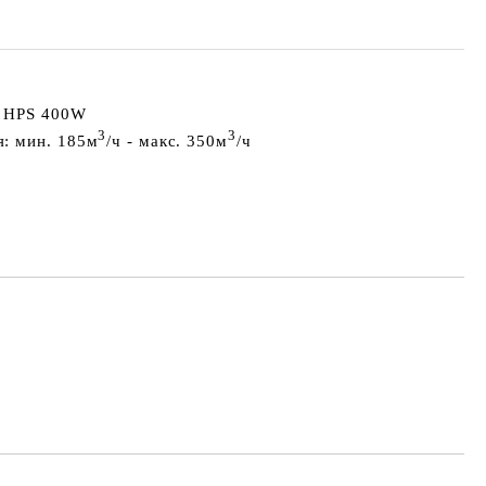
x HPS 400W
3
3
я:
мин. 185м
/ч - макс. 350м
/ч