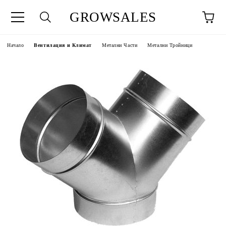
GROWSALES
Начало
Вентилация и Климат
Метални Части
Метални Тройници